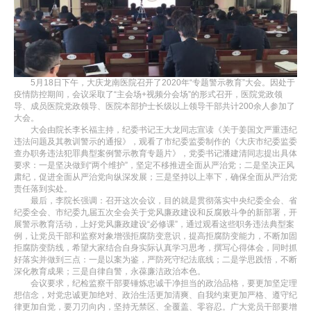
5月18日下午，大庆龙南医院召开了2020年“专题警示教育”大会。因处于
疫情防控期间，会议采取了“主会场+视频分会场”的形式召开，医院党政领
导、成员医院党政领导、医院本部护士长级以上领导干部共计200余人参加了
大会。
大会由院长李长福主持，纪委书记王大龙同志宣读《关于姜国文严重违纪
违法问题及其教训警示的通报》，观看了市纪委监委制作的《大庆市纪委监委
查办职务违法犯罪典型案例警示教育专题片》，党委书记潘建清同志提出具体
要求：一是坚决做到“两个维护”，坚定不移推进全面从严治党；二是坚决正风
肃纪，促进全面从严治党向纵深发展；三是坚持以上率下，确保全面从严治党
责任落到实处。
最后，李院长强调：召开这次会议，目的就是贯彻落实中央纪委全会、省
纪委全会、市纪委九届五次全会关于党风廉政建设和反腐败斗争的新部署，开
展警示教育活动，上好党风廉政建设“必修课”，通过观看这些职务违法典型案
例，让党员干部和监察对象增强拒腐防变意识，提高拒腐防变能力，不断加固
拒腐防变防线，希望大家结合自身实际认真学习思考，撰写心得体会，同时抓
好落实并做到三点：一是以案为鉴，严防死守纪法底线；二是学思践悟，不断
深化教育成果；三是自律自警，永葆廉洁政治本色。
会议要求，纪检监察干部要锤炼忠诚干净担当的政治品格，要更加坚定理
想信念，对党忠诚更加绝对、政治生活更加清爽、自我约束更加严格、遵守纪
律更加自觉，要刀刃向内，坚持无禁区、全覆盖、零容忍。广大党员干部要增