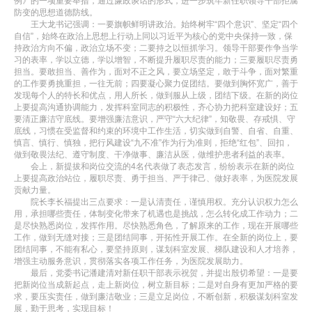
例》的一项重要举措，通过廉政谈话的形式，进一步筑牢新任职领导干部拒腐
防变的思想道德防线。
王大龙书记强调：一要旗帜鲜明讲政治。始终树牢“四个意识”、坚定“四个
自信”，始终在政治上思想上行动上同以习近平为核心的党中央保持一致，保
持政治方向不偏，政治立场不变；二要持之以恒抓学习。领导干部要作争当学
习的表率，学以立德，学以增智，不断提升履职尽责的能力；三要履职尽责勇
担当。要敢担当、善作为，面对不正之风，要立场坚定，敢于斗争，面对繁重
的工作要勇挑重担，一往无前；四要凝心聚力促团结。要做到胸怀宽广，善于
发现每个人的特长和优点，用人所长，做到服从上级，团结下级。在新的岗位
上要提高沟通协调能力，发挥科室同志的积极性，齐心协力把科室建设好；五
要清正廉洁守底线。要增强廉洁意识，严守“六大纪律”，知敬畏、存戒惧、守
底线，习惯在受监督和约束的环境中工作生活，切实做到自警、自省、自重、
慎言、慎行、慎独，把行风建设“九不准”作为行为准则，拒绝“红包”、回扣，
做到敬畏法纪、遵守制度、干净做事、廉洁从医，做维护患者利益的表率。
会上，新提拔和岗位交流的4名代表做了表态发言，纷纷表示在新的岗位
上要提高政治站位，履职尽责、勇于担当、严于律己、做好表率，为医院发展
贡献力量。
院长李长福提出三点要求：一是认清责任，谨慎用权。充分认识权力怎么
用，承担哪些责任，体制变化带来了机遇也是挑战，怎么转化成工作动力；二
是尽快熟悉岗位，发挥作用。尽快熟悉角色，了解原来的工作，现在开展哪些
工作，做到无缝对接；三是团结同事，开拓性开展工作。在全新的岗位上，要
团结同事，不能有私心，要坚持原则，谋划科室发展、梯队建设和人才培养，
增强主动服务意识，贯彻落实各项工作任务，为医院发展助力。
最后，党委书记潘建清对新任职干部表示祝贺，并提出殷切希望：一是要
把新岗位当成新起点，走上新岗位，树立新目标；二是对自身有更加严格的要
求，要压实责任，做到廉洁敬业；三是立足岗位，不断创新，积极谋划科室发
展，勤于思考，实现目标！